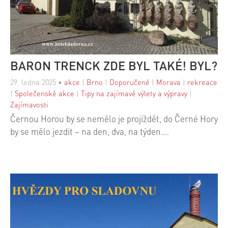
BARON TRENCK ZDE BYL TAKÉ! BYL?
29. ledna 2025
•
akce
|
Brno
|
Doporučené
|
Morava
|
rekreace
|
Společenské akce
|
Tipy na zajímavé výlety a výpravy
|
Zajímavosti
Černou Horou by se nemělo je projíždět, do Černé Hory
by se mělo jezdit – na den, dva, na týden.…