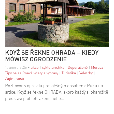
KDYŽ SE ŘEKNE OHRADA – KIEDY
MÓWISZ OGRODZENIE
1. února 2026
•
akce
|
cykloturistika
|
Doporučené
|
Morava
|
Tipy na zajímavé výlety a výpravy
|
Turistika
|
Veletrhy
|
Zajímavosti
Rozhovor s opravdu prospěšným obsahem: Ruku na
srdce. Když se řekne OHRADA, skoro každý si okamžitě
představí plot, ohrazení, nebo…