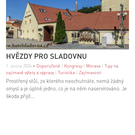
HVĚZDY PRO SLADOVNU
1. února 2024
•
Doporučené
|
Kongresy
|
Morava
|
Tipy na
zajímavé výlety a výpravy
|
Turistika
|
Zajímavosti
Prostřený stůl, ze kterého neochutnáte, nemá žádný
smysl a je úplně jedno, co je na něm naservírováno. Je
škoda přijít…