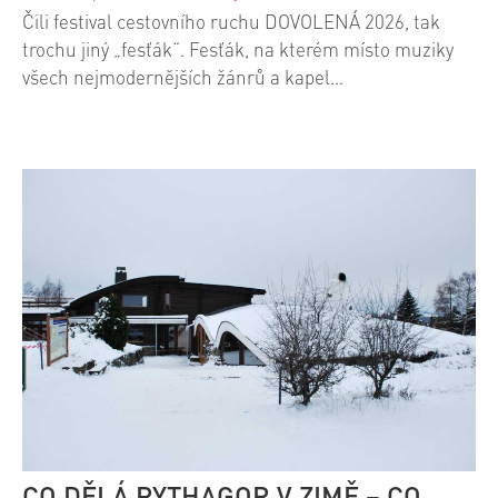
Čili festival cestovního ruchu DOVOLENÁ 2026, tak
trochu jiný „fesťák“. Fesťák, na kterém místo muziky
všech nejmodernějších žánrů a kapel…
CO DĚLÁ PYTHAGOR V ZIMĚ – CO