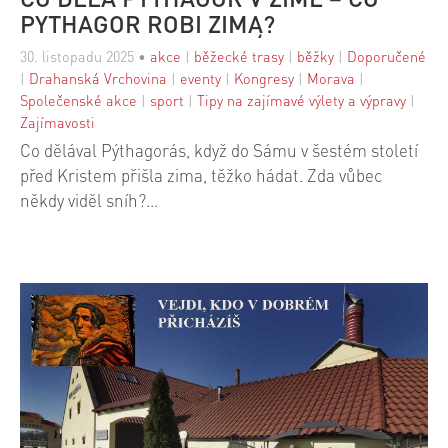
PYTHAGOR ROBI ZIMĄ?
30. listopadu 2025
•
akce
|
běžecké trasy
|
běžky
|
Doporučené
|
Drahanská Vrchovina
|
eventy
|
Kongresy
|
Morava
|
Společenské akce
|
sport
|
Tipy na zajímavé výlety a výpravy
|
Zajímavosti
Co dělával Pýthagorás, když do Sámu v šestém století
před Kristem přišla zima, těžko hádat. Zda vůbec
někdy viděl sníh?…