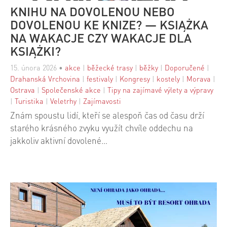
KNIHU NA DOVOLENOU NEBO
DOVOLENOU KE KNIZE? — KSIĄŻKA
NA WAKACJE CZY WAKACJE DLA
KSIĄŻKI?
15. února 2026
•
akce
|
běžecké trasy
|
běžky
|
Doporučené
|
Drahanská Vrchovina
|
festivaly
|
Kongresy
|
kostely
|
Morava
|
Ostrava
|
Společenské akce
|
Tipy na zajímavé výlety a výpravy
|
Turistika
|
Veletrhy
|
Zajímavosti
Znám spoustu lidí, kteří se alespoň čas od času drží
starého krásného zvyku využít chvíle oddechu na
jakkoliv aktivní dovolené…