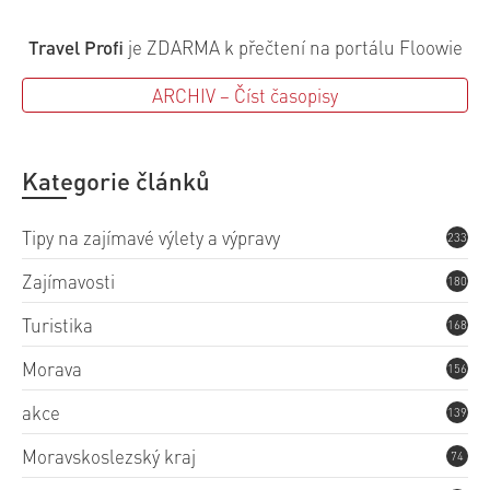
Travel Profi
je ZDARMA k přečtení na portálu Floowie
ARCHIV – Číst časopisy
Kategorie článků
Tipy na zajímavé výlety a výpravy
233
Zajímavosti
180
Turistika
168
Morava
156
akce
139
Moravskoslezský kraj
74