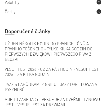
Veletrhy
74
Čechy
72
Doporučené články
UŽ JEN NĚKOLIK HODIN DO PRVNÍCH TÓNŮ A
PRVNÍHO TOČENÉHO - TYLKO KILKA GODZIN DO
PIERWSZYCH DŹWIĘKÓW I PIERWSZEGO PIWA Z
BECZKI
VESUF FEST 2026 - UŽ ZA PÁR HODIN - VESUF FEST
2026 – ZA KILKA GODZIN
JAZZ S LAHŮDKAMI Z GRILU - JAZZ I GRILLOWANA
PYSZNOŚĆ
A JE TO ZASE TADY - VESUF JE ZA DVEŘMI - I ZNOWU
JEST – VESUF JEST ZA DRZWIAMI