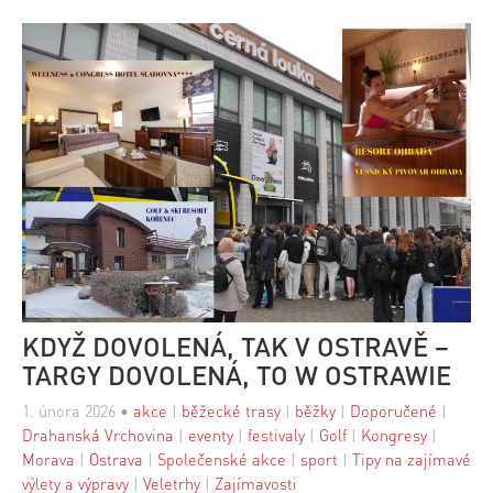
KDYŽ DOVOLENÁ, TAK V OSTRAVĚ –
TARGY DOVOLENÁ, TO W OSTRAWIE
1. února 2026
•
akce
|
běžecké trasy
|
běžky
|
Doporučené
|
Drahanská Vrchovina
|
eventy
|
festivaly
|
Golf
|
Kongresy
|
Morava
|
Ostrava
|
Společenské akce
|
sport
|
Tipy na zajímavé
výlety a výpravy
|
Veletrhy
|
Zajímavosti