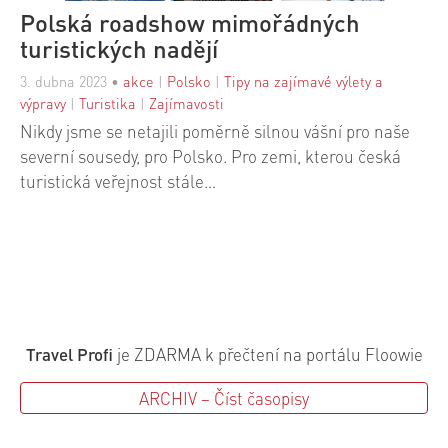
Polská roadshow mimořádných
turistických nadějí
3. dubna 2023
•
akce
|
Polsko
|
Tipy na zajímavé výlety a
výpravy
|
Turistika
|
Zajímavosti
Nikdy jsme se netajili poměrně silnou vášní pro naše
severní sousedy, pro Polsko. Pro zemi, kterou česká
turistická veřejnost stále…
Travel Profi
je ZDARMA k přečtení na portálu Floowie
ARCHIV – Číst časopisy