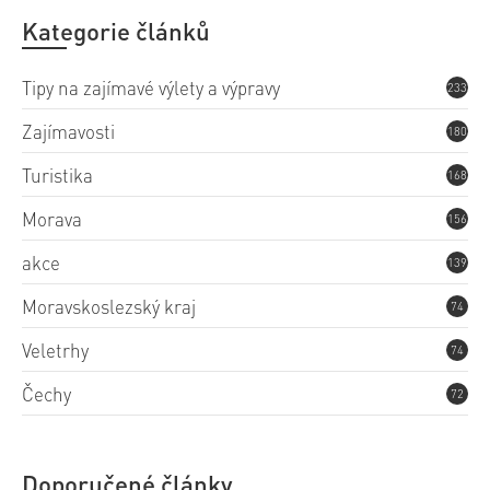
Kategorie článků
Tipy na zajímavé výlety a výpravy
233
Zajímavosti
180
Turistika
168
Morava
156
akce
139
Moravskoslezský kraj
74
Veletrhy
74
Čechy
72
Doporučené články